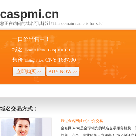
caspmi.cn
您正在访问的域名可以转让!This domain name is for sale!
一口价出售中！
域名
caspmi.cn
Domain Name:
售价
CNY 1687.00
Listing Price:
立即购买
BUY NOW
>>
>>
域名交易方式：
通过金名网(4.cn) 中介交易
金名网(4.cn)是全球领先的域名交易服务机
简单、安全、专业的第三方服务！ 为了保证交