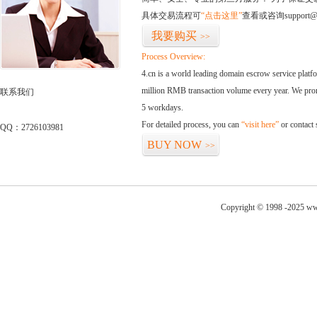
具体交易流程可
“点击这里”
查看或咨询support@
我要购买
>>
Process Overview:
4.cn is a world leading domain escrow service plat
million RMB transaction volume every year. We promi
联系我们
5 workdays.
For detailed process, you can
“visit here”
or contact
QQ：2726103981
BUY NOW
>>
Copyright © 1998 -2025 ww